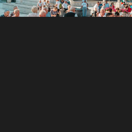
GAZDAHÍREK
Augusztus 20: Ismét n
rendezvénysorozat N