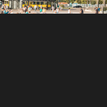
Keresés
Az Érmelléki Gazdák Egyesületének
munkáját támogatta: