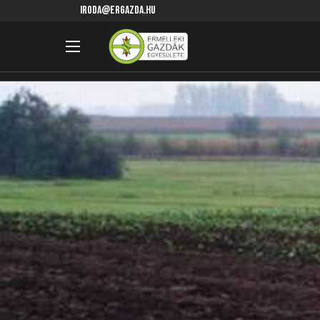
iroda@ergazda.hu
Főoldal
GazdaHirek
Talajmegújító Mezőgazdasági S