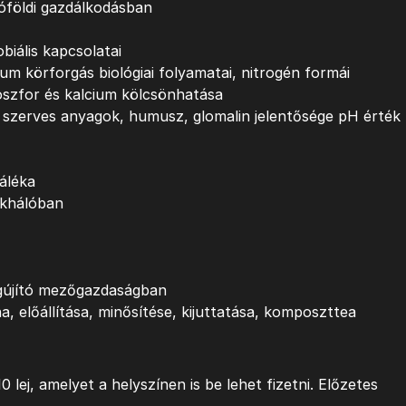
tóföldi gazdálkodásban
biális kapcsolatai
ium körforgás biológiai folyamatai, nitrogén formái
szfor és kalcium kölcsönhatása
, szerves anyagok, humusz, glomalin jelentősége pH érték
áléka
ékhálóban
gújító mezőgazdaságban
 előállítása, minősítése, kijuttatása, komposzttea
0 lej, amelyet a helyszínen is be lehet fizetni. Előzetes