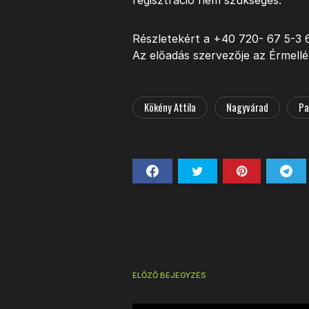
regisztráció nem szükséges.
Részletekért a +40 720- 67 5-3 
Az előadás szervezője az Érmellé
Kökény Attila
Nagyvárad
Pa
ELŐZŐ BEJEGYZÉS