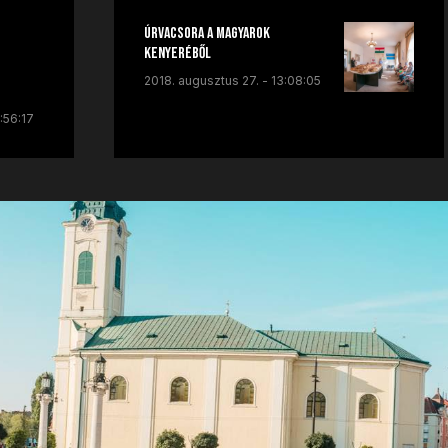
Úrvacsora a Magyarok
Kenyeréből
2018. augusztus 27. - 13:08:05
:56:17