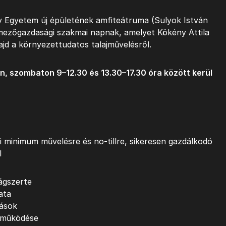
y Egyetem új épületének amfiteátruma (Sulyok István
mezőgazdasági szakmai napnak, amelyet Kökény Attila
ajd a környezettudatos talajművelésről.
, szombaton 9–12.30 és 13.30–17.30 óra között kerül
li minimum művelésre és no-tillre, sikeresen gazdálkodó
l
lágszerte
ata
ások
s működése