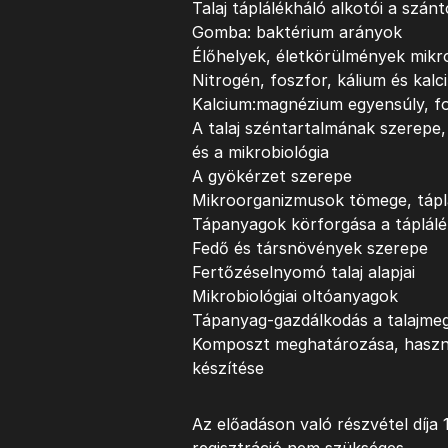
Talaj táplálékháló alkotói a szán
Gomba: baktérium arányok
Élőhelyek, életkörülmények mikro
Nitrogén, foszfor, kálium és kalc
Kalcium:magnézium egyensúly, fo
A talaj széntartalmának szerepe
és a mikrobiológia
A gyökérzet szerepe
Mikroorganizmusok tömege, tápl
Tápanyagok körforgása a táplál
Fedő és társnövények szerepe
Fertőzéselnyomó talaj alapjai
Mikrobiológiai oltóanyagok
Tápanyag-gazdálkodás a talajme
Komposzt meghatározása, haszna,
készítése
Az előadáson való részvétel díja 1