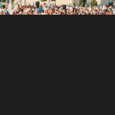
agyszabású, ünnepi
agyváradon