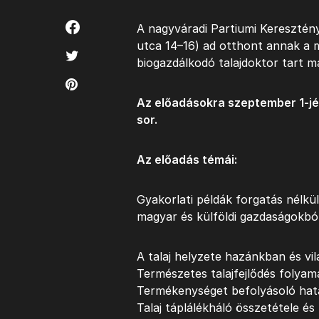
A nagyváradi Partiumi Keresztén
utca 14–16) ad otthont annak a 
biogazdálkodó talajdoktor tart m
Az előadásokra szeptember 1-jén
sor.
Az előadás témái:
Gyakorlati példák forgatás nélkü
magyar és külföldi gazdaságokbó
A talaj helyzete hazánkban és vi
Természetes talajfejlődés folyam
Termékenységet befolyásoló hat
Talaj táplálékháló összetétele é