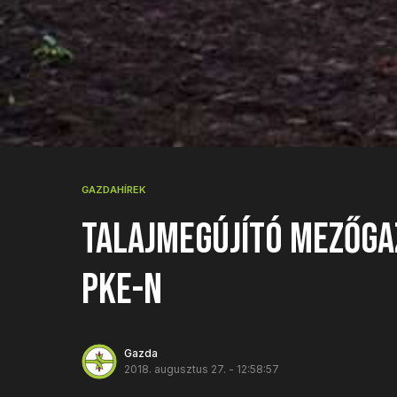
GAZDAHÍREK
Talajmegújító mezőga
PKE-n
Gazda
2018. augusztus 27. - 12:58:57