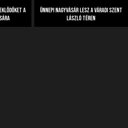
deklődőket a
Ünnepi nagyvásár lesz a váradi Szent
ására
László téren