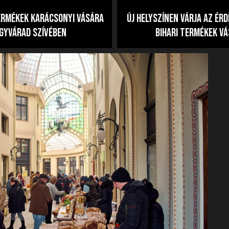
rmékek karácsonyi vására
Új helyszínen várja az ér
gyvárad szívében
bihari termékek v