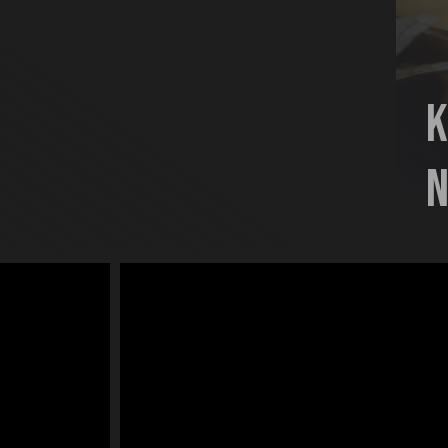
Kézműves termé
Nagyvárad szív