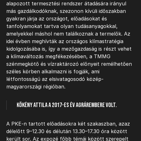
alapozott termesztési rendszer átadására irányul
más gazdálkodóknak, szezonon kívüli időszakban
gyakran járja az országot, előadásokat és
tanfolyamokat tartva olyan tudásanyagokkal,
amelyekkel máshol nem találkoznak a termelők. Az
idei évben meghívták az országos klímastratégia
kidolgozásába is, így a mezőgazdaság is részt vehet
a klímaváltozás megfékezésében, a TMMG
szénmegkötő és vízraktározó előnyeit remélhetően
széles körben alkalmazni is fogják, ami
létfontosságú az elsivatagosodó közép-
magyarországi régióban.
Kökény Attila a 2017-es év agrárembere volt.
A PKE-n tartott előadásokra két szakaszban, azaz
délelőtt 9–12.30 és délután 13.30–17.30 óra között
került sor. Az expozé főbb témái között szerepelt