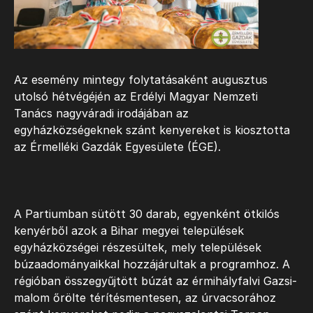
Az esemény mintegy folytatásaként augusztus
utolsó hétvégéjén az Erdélyi Magyar Nemzeti
Tanács nagyváradi irodájában az
egyházközségeknek szánt kenyereket is kiosztotta
az Érmelléki Gazdák Egyesülete (ÉGE).
A Partiumban sütött 30 darab, egyenként ötkilós
kenyérből azok a Bihar megyei települések
egyházközségei részesültek, mely települések
búzaadományaikkal hozzájárultak a programhoz. A
régióban összegyűjtött búzát az érmihályfalvi Gazsi-
malom őrölte térítésmentesen, az úrvacsorához