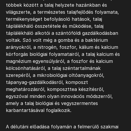
többek között a talaj helyzete hazánkban és
világszerte, a természetes talajfejlődés folyamata,
termékenységet befolyásoló hatások, talaj
táplálékháló összetétele és működése, talaj
táplálékháló alkotói a szántóföldi gazdálkodásban
voltak. Szó volt még a gomba és a baktérium
arányokról, a nitrogén, foszfor, kálium és kalcium
körforgás biológiai folyamatairól, a talaj kalcium és
magnézium egyensúlyáról, a foszfor és kalcium
kölcsönhatásáról, a talaj széntartalmának
szerepéről, a mikrobiológiai oltóanyagokról,
tápanyag-gazdálkodásról, komposzt
meghatározásról, komposzttea készítésről,
egyszóval minden olyan innovációs módszerről,
amely a talaj biológiai és vegyszermentes
karbantartásával foglalkozik.
A délutáni előadása folyamán a felmerülő szakmai