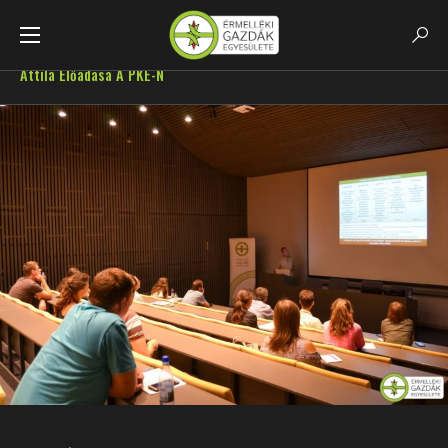
Főoldal
GazdaHirek
Talajmegújító Mezőgazdaság – Kökény
Attila Előadása A PKE-N