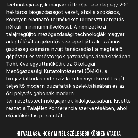
technológia egyik magyar úttörője, jelenleg egy 200
hektáros biogazdaságot vezet, ahol a szokásos,
könnyen eladható termékeket termeszti forgatás
nélküli, minimumműveléssel. A nemzetközi
talajmegújító mezőgazdasági technológiák magyar
adaptálásában jelentős szerepet játszik, számos
gazdaság számára nyújt tanácsadást a megfelelő
gépészet és vetésforgók gazdaságos átalakításában.
Több éve együttműködik az Ökológiai
Mezőgazdasági Kutatóintézettel (ÖMKI), a
biogazdálkodás extenzív körülményei között is jól
teljesítő modern búzafajták szelektálásában és az
ősi pelyvás gabonák modern
termesztéstechnológiájának kidolgozásában. Kivette
részét a Talajélet Konferencia szervezésében, ahol
előadóként is prezentált.
Hitvallása, hogy minél szélesebb körben átadja