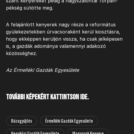
szánt kenyereket pedig a nagyszalontai Torpan-
pékség sütötte meg.
A felajánlott kenyerek nagy része a református
gyülekezetekben úrvacsoraként kerül kiosztásra,
hogy ekképpen kerüljön vissza, ha csak jelképesen
is, a gazdák adománya valamennyi adakozó
közösséghez.
Az Érmelléki Gazdák Egyesülete
További képekért kattintson ide.
Búzagyűjtés
Érmelléki Gazdák Egyesülete
Hegyközi Gazdák Egyesülete
Magyarok Kenyere