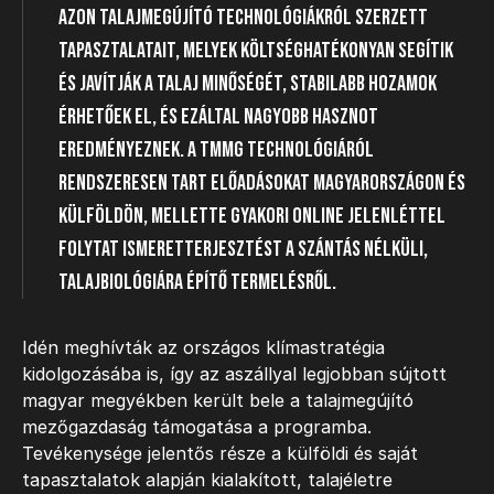
azon talajmegújító technológiákról szerzett
tapasztalatait, melyek költséghatékonyan segítik
és javítják a talaj minőségét, stabilabb hozamok
érhetőek el, és ezáltal nagyobb hasznot
eredményeznek. A TMMG technológiáról
rendszeresen tart előadásokat Magyarországon és
külföldön, mellette gyakori online jelenléttel
folytat ismeretterjesztést a szántás nélküli,
talajbiológiára építő termelésről.
Idén meghívták az országos klímastratégia
kidolgozásába is, így az aszállyal legjobban sújtott
magyar megyékben került bele a talajmegújító
mezőgazdaság támogatása a programba.
Tevékenysége jelentős része a külföldi és saját
tapasztalatok alapján kialakított, talajéletre