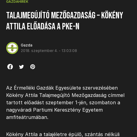
GAZDAHÍREK
Talajmegújító Mezőgazdaság – Kökény
Attila előadása a PKE-n
Gazda
2018. szeptember 4. - 13:03:08
Az Érmelléki Gazdák Egyesülete szervezésében
Kökény Attila Talajmegújító Mezőgazdaság címmel
tartott előadást szeptember 1-jén, szombaton a
nagyváradi Partiumi Keresztény Egyetem
amfiteátrumában.
Kökény Attila a talajéletre épülő, szántás nélküli