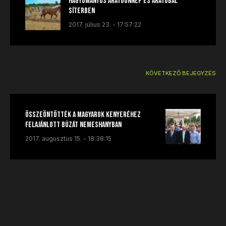
Hagyományos aratóünnep és aratóbál
Síterben
2017. július 23. - 17:57:22
KÖVETKEZŐ BEJEGYZÉS
Összeöntötték a Magyarok Kenyeréhez
felajánlott búzát Nemeshanyban
2017. augusztus 15. - 18:38:15