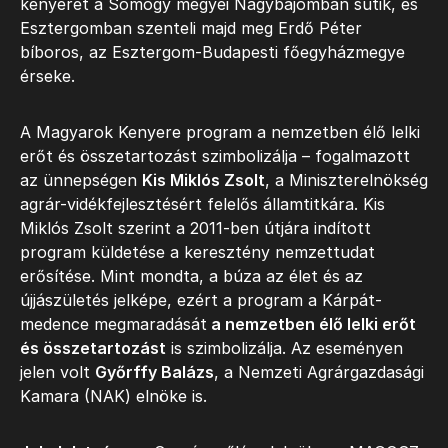
kenyeret a Somogy megyei Nagybajomban sütik, és
Esztergomban szenteli majd meg Erdő Péter
bíboros, az Esztergom-Budapesti főegyházmegye
érseke.
A Magyarok Kenyere program a nemzetben élő lelki
erőt és összetartozást szimbolizálja – fogalmazott
az ünnepségen
Kis Miklós Zsolt
, a Miniszterelnökség
agrár-vidékfejlesztésért felelős államtitkára. Kis
Miklós Zsolt szerint a 2011-ben útjára indított
program küldetése a keresztény nemzettudat
erősítése. Mint mondta, a búza az élet és az
újjászületés jelképe, ezért a program a Kárpát-
medence megmaradását
a nemzetben élő lelki erőt
és összetartozást
is szimbolizálja. Az eseményen
jelen volt
Győrffy Balázs
, a Nemzeti Agrárgazdasági
Kamara (NAK) elnöke is.