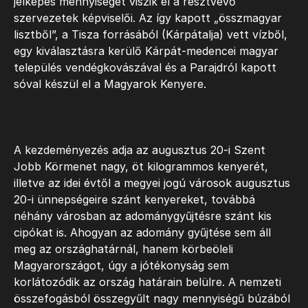
jelképes mennyiségét viszik el a résztvevő
szervezetek képviselői. Az így kapott „összmagyar
lisztből”, a Tisza forrásából (Kárpátalja) vett vízből,
egy kiválasztásra kerülő Kárpát-medencei magyar
település vendégkovászával és a Parajdról kapott
sóval készül el a Magyarok Kenyere.
A kezdeményezés adja az augusztus 20-i Szent
Jobb Körmenet nagy, öt kilogrammos kenyerét,
illetve az idei évtől a megyei jogú városok augusztus
20-i ünnepségeire szánt kenyereket, továbbá
néhány városban az adománygyűjtésre szánt kis
cipókat is. Ahogyan az adomány gyűjtése sem áll
meg az országhatárnál, hanem körbeöleli
Magyarországot, úgy a jótékonyság sem
korlátozódik az ország határain belülre. A nemzeti
összefogásból összegyűlt nagy mennyiségű búzából