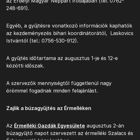
az Erdélyi Magyar Néppárt irodájában (tel. 0762-
248-691).
Egyéb, a gyűjtésre vonatkozó információk kaphatók
az kezdeményezés bihari koordinátorától, Laskovics
Istvántól (tel.: 0756-530-912).
A gyűjtés időtartama az augusztus 1-je és 12-e
közötti időszak.
A szervezők mennyiségtől függetlenül nagy
örömmel fogadnak minden felajánlást.
Zajlik a búzagyűjtés az Érmelléken
Az
Érmelléki Gazdák Egyesülete
augusztus 2-án
búzagyűjtő napot szervezett az érmelléki Szalacs és