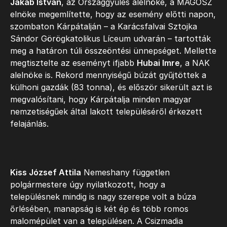
Jakab István
, az Országgyűlés alelnöke, a MAGOSZ
elnöke megemlítette, hogy az esemény előtti napon,
szombaton Kárpátalján – a Karácsfalvai Sztojka
Sándor Görögkatolikus Líceum udvarán – tartották
meg a határon túli összeöntési ünnepséget. Mellette
megtisztelte az eseményt ifjabb
Hubai Imre
, a NAK
alelnöke is. Rekord mennyiségű búzát gyűjtöttek a
külhoni gazdák (83 tonna), és először sikerült azt is
megvalósítani, hogy Kárpátalja minden magyar
nemzetiségűek által lakott településéről érkezett
felajánlás.
Kiss József Attila
Nemeshany független
polgármestere úgy nyilatkozott, hogy a
településnek mindig is nagy szerepe volt a búza
őrlésében, manapság is két ép és több romos
malomépület van a településen. A Csizmadia