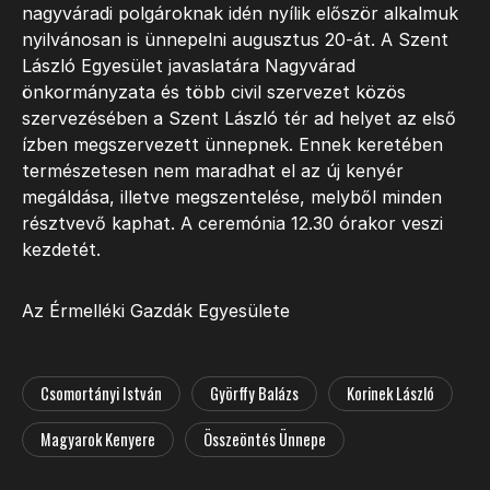
nagyváradi polgároknak idén nyílik először alkalmuk
nyilvánosan is ünnepelni augusztus 20-át. A Szent
László Egyesület javaslatára Nagyvárad
önkormányzata és több civil szervezet közös
szervezésében a Szent László tér ad helyet az első
ízben megszervezett ünnepnek. Ennek keretében
természetesen nem maradhat el az új kenyér
megáldása, illetve megszentelése, melyből minden
résztvevő kaphat. A ceremónia 12.30 órakor veszi
kezdetét.
Az Érmelléki Gazdák Egyesülete
Csomortányi István
Györffy Balázs
Korinek László
Magyarok Kenyere
Összeöntés Ünnepe