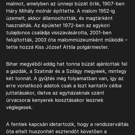
malmot, amelyben az ünnepi búzát őrlik, 1907-ben
Háry Mihály molnár építtette. A malom 1952-ig
üzemelt, akkor államosították, és magtárként
használták. Az épületet 1972-ben az egykori
tulajdonos családja visszavásárolta, 2001-ben
felújították, 2003 óta malommúzeumként működik –
tette hozzá Kiss József Attila polgármester.
Bihar megyéből eddig hat tonna búzát ajánlottak fel
a gazdák, a Szatmár és a Szilágy megyeiek, mintegy
két tonnát. A gyűjtés még folyamatban van, így az
erre vonatkozó adatok csak a liszt karitatív célba
juttatásakor, illetve az egyházaknak szánt
úrvacsorai kenyerek kiosztásakor lesznek
véglegesek.
A fentiek kapcsán idetartozik, hogy a rendszerváltás
óta eltelt huszonhét esztendőt követően a