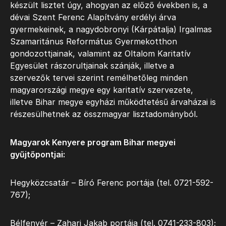
készült lisztet úgy, ahogyan az előző években is, a
dévai Szent Ferenc Alapítvány erdélyi árva
gyermekeinek, a nagydobronyi (Kárpátalja) Irgalmas
Szamaritánus Református Gyermekotthon
gondozottjainak, valamint az Oltalom Karitatív
Egyesület rászorultjainak szánják, illetve a
szervezők tervei szerint remélhetőleg minden
magyarországi megye egy karitatív szervezete,
illetve Bihar megye egyházi működtetésű árvaházai is
részesülhetnek az összmagyar lisztadományból.
Magyarok Kenyere program Bihar megyei
gyűjtőpontjai:
Hegyközcsatár – Bíró Ferenc portája (tel. 0721-592-
767);
Bélfenyér – Zahari Jakab portája (tel. 0741-233-803);