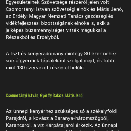
Egyesületeinek Szövetsége részéről jelen volt
Csomortányi István szövetségi elnök és Mátis Jenő,
az Erdélyi Magyar Nemzeti Tanács gazdasági és
vidékfejlesztési bizottságának elnöke is, akik a
jelképes búzamennyiséget vitték magukkal a
Részekből és Erdélyből.
A liszt és kenyéradomány mintegy 80 ezer nehéz
sorsú gyermek táplálékául szolgál majd, és több
mint 130 szervezet részesül belőle.
Csomortányi István, Győrffy Balázs, Mátis Jenő
Az ünnepi kenyérhez szükséges só a székelyföldi
Parajdról, a kovász a Baranya-háromszögből,
Karancsról, a víz Kárpátaljáról érkezik. Az ünnepi