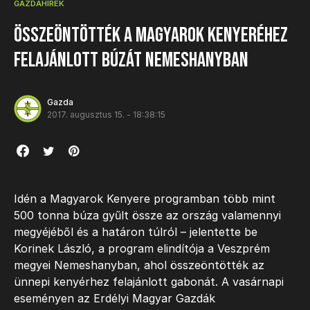
GAZDAHÍREK
Összeöntötték a Magyarok Kenyeréhez
felajánlott búzát Nemeshanyban
Gazda
2017. augusztus 15. - 18:38:15
Idén a Magyarok Kenyere programban több mint
500 tonna búza gyűlt össze az ország valamennyi
megyéjéből és a határon túlról – jelentette be
Korinek László, a program elindítója a Veszprém
megyei Nemeshanyban, ahol összeöntötték az
ünnepi kenyérhez felajánlott gabonát. A vasárnapi
eseményen az Erdélyi Magyar Gazdák