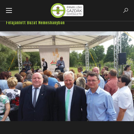
Főoldal
GazdaHirek
Összeöntötték A Magyarok Kenyeréhez
Felajánlott Búzát Nemeshanyban