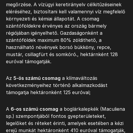
megőrzése. A vízügyi keretirányelv célkitűzéseinek
eléréséhez, biztosítani kell valamennyi víz megfelelő
környezeti és kémiai állapotát. A csomag
szántóföldekre érvényes az ország bármely
régiójában igényelhető. Gazdaságonként a
szántóföldek maximum 80% zöldithető, a
használható növények borsó bükköny, repce,
mustár, csillagfürt és somkóró., hektárnként 128
euróval támogatják.
Az
5-ös számú csomag
a klímaváltozás
következményeihez történő alkalmazkodást
támogatja hektáronként 125 euróval;
A
6-os számú csomag
a boglárkalepkék (Maculiena
sp.) szempontjából fontos gyepterületeket,
legelőket és réteket érinti, amelyek esetében a kézi
erejű munkát hektáronként 410 euróval támogatják,