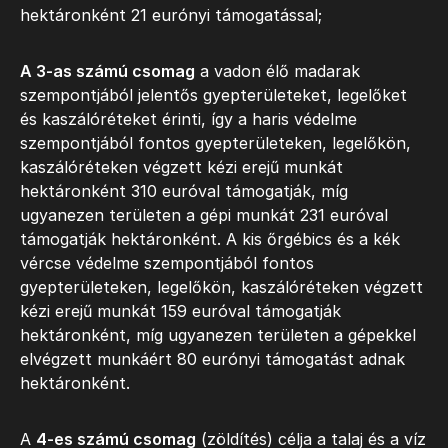
hektáronként 21 eurónyi támogatással;
A 3-as számú csomag
a vadon élő madarak
szempontjából jelentős gyepterületeket, legelőket
és kaszálóréteket érinti, így a haris védelme
szempontjából fontos gyepterületeken, legelőkön,
kaszálóréteken végzett kézi erejű munkát
hektáronként 310 euróval támogatják, míg
ugyanezen területen a gépi munkát 231 euróval
támogatják hektáronként. A kis őrgébics és a kék
vércse védelme szempontjából fontos
gyepterületeken, legelőkön, kaszálóréteken végzett
kézi erejű munkát 159 euróval támogatják
hektáronként, míg ugyanezen területen a gépekkel
elvégzett munkáért 80 eurónyi támogatást adnak
hektáronként.
A
4-es számú csomag
(zöldítés) célja a talaj és a víz