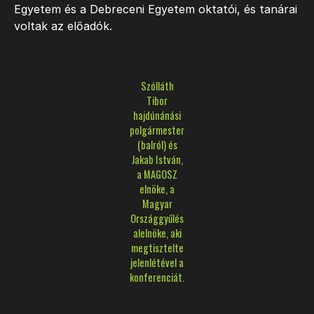
Egyetem és a Debreceni Egyetem oktatói, és tanárai
voltak az előadók.
Szólláth
Tibor
hajdúnánási
polgármester
(balról) és
Jakab István,
a MAGOSZ
elnöke, a
Magyar
Országgyűlés
alelnöke, aki
megtisztelte
jelenlétével a
konferenciát.