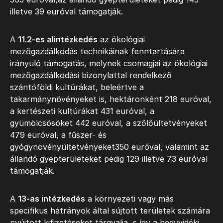
illetve 39 euróval támogatják.
A
11.2-es alintézkedés
az ökológiai
mezőgazdálkodás technikáinak fenntartására
irányuló támogatás, melynek csomagjai az ökológiai
mezőgazdálkodási bizonylattal rendelkező
szántóföldi kultúrákat, beleértve a
takarmánynövényeket is, hektáronként 218 euróval,
a kertészeti kultúrákat 431 euróval, a
gyümölcsösöket 442 euróval, a szőlőültetvényeket
479 euróval, a fűszer- és
gyógynövényültetvényeket350 euróval, valamint az
állandó gyepterületeket pedig 129 illetve 73 euróval
támogatják.
A
13-as intézkedés
a környezeti vagy más
specifikus hátrányok által sújtott területek számára
nyújtott kifizetéseket tárgyalja, s így a hegyvidéki