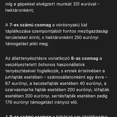
míg a gépekkel elvégzett munkát 331 euróval –
hektáronként;
A
7-es számú csomag
a vörösnyakú lúd
táplálkozása szempontjából fontos mezőgazdasági
területeket érinti, s hektáronként 250 eurónyi
támogatást jelöl meg;
Az állattenyésztésre vonatkozó
8-as csomag
a
veszélyeztetett őshonos haszonállatok
tenyésztésével foglalkozik, s ennek értelmében a
juhfajták esetében – számosállatonként egy évre –
87 eurónyi, a kecskefajták esetében 40 eurónyi, a
szarvasmarha fajták esetében 200 eurónyi, lófajták
esetében 200 eurónyi, sertésfajták esetében pedig
176 eurónyi támogatást irányoz elő.
A
9-es számú csomag
a békászó sas táplálkozása