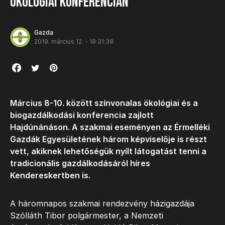
ökológiai konferencián
Gazda
2019. március 12. - 18:31:38
Március 8-10. között színvonalas ökológiai és a
biogazdálkodási konferencia zajlott
Hajdúnánáson. A szakmai eseményen az Érmelléki
Gazdák Egyesületének három képviselője is részt
vett, akiknek lehetőségük nyílt látogatást tenni a
tradicionális gazdálkodásáról híres
Kendereskertben is.
A háromnapos szakmai rendezvény házigazdája
Szólláth Tibor polgármester, a Nemzeti