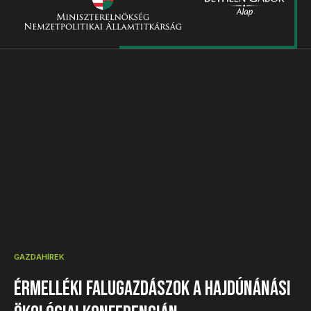
GAZDAHÍREK
Érmelléki falugazdászok a hajdúnánási