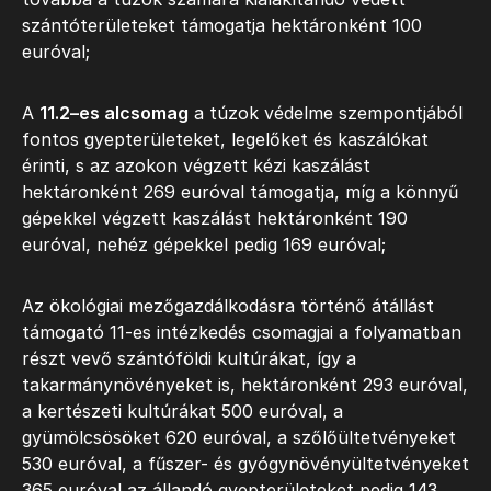
szántóterületeket támogatja hektáronként 100
euróval;
A
11.2–es alcsomag
a túzok védelme szempontjából
fontos gyepterületeket, legelőket és kaszálókat
érinti, s az azokon végzett kézi kaszálást
hektáronként 269 euróval támogatja, míg a könnyű
gépekkel végzett kaszálást hektáronként 190
euróval, nehéz gépekkel pedig 169 euróval;
Az ökológiai mezőgazdálkodásra történő átállást
támogató 11-es intézkedés csomagjai a folyamatban
részt vevő szántóföldi kultúrákat, így a
takarmánynövényeket is, hektáronként 293 euróval,
a kertészeti kultúrákat 500 euróval, a
gyümölcsösöket 620 euróval, a szőlőültetvényeket
530 euróval, a fűszer- és gyógynövényültetvényeket
365 euróval,az állandó gyepterületeket pedig 143