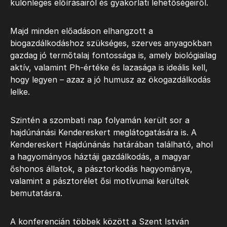
különleges előírásairól és gyakorlati lehetőségeiről.
Majd minden előadáson elhangzott a
biogazdálkodáshoz szükséges, szerves anyagokban
gazdag jó termőtalaj fontossága is, amely biológiailag
aktív, valamint Ph-értéke és lazasága is ideális kell,
hogy legyen – azaz a jó humusz az ökogazdálkodás
lelke.
Szintén a szombati nap folyamán került sor a
hajdúnánási Kendereskert meglátogatására is. A
Kendereskert Hajdúnánás határában található, ahol
a hagyományos háztáji gazdálkodás, a magyar
őshonos állatok, a pásztorkodás hagyománya,
valamint a pásztorélet ősi motívumai kerültek
bemutatásra.
A konferencián többek között a Szent István