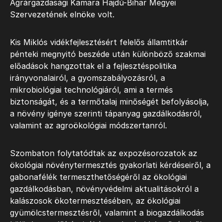
Agrárgazdasági Kamara Hajdú-Bihar Megyei
Szervezetének elnöke volt.
Kis Miklós vidékfejlesztésért felelős államtitkár
pénteki megnyitó beszéde után különböző szakmai
előadások hangzottak el a fejlesztéspolitika
irányvonalairól, a gyomszabályozásról, a
mikrobiológiai technológiáról, ami a termés
biztonságát, és a termőtalaj minőségét befolyásolja,
a növény igénye szerinti tápanyag gazdálkodásról,
valamint az agroökológiai módszertanról.
Szombaton folytatódtak az expozésorozatok az
ökológiai növénytermesztés gyakorlati kérdéseiről, a
gabonafélék termeszthetőségéről az ökológiai
gazdálkodásban, növényvédelmi aktualitásokról a
kalászosok ökotermesztésében, az ökológiai
gyümölcstermesztésről, valamint a biogazdálkodás