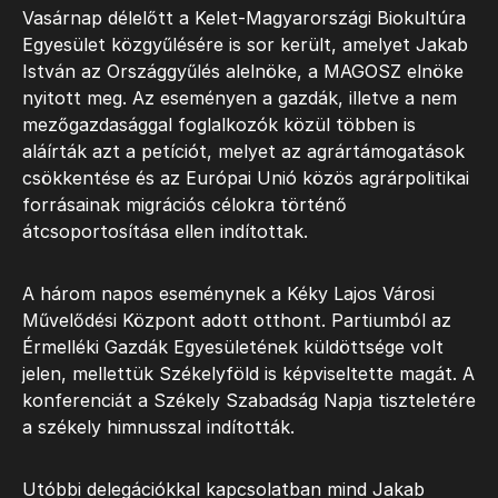
Vasárnap délelőtt a Kelet-Magyarországi Biokultúra
Egyesület közgyűlésére is sor került, amelyet Jakab
István az Országgyűlés alelnöke, a MAGOSZ elnöke
nyitott meg. Az eseményen a gazdák, illetve a nem
mezőgazdasággal foglalkozók közül többen is
aláírták azt a petíciót, melyet az agrártámogatások
csökkentése és az Európai Unió közös agrárpolitikai
forrásainak migrációs célokra történő
átcsoportosítása ellen indítottak.
A három napos eseménynek a Kéky Lajos Városi
Művelődési Központ adott otthont. Partiumból az
Érmelléki Gazdák Egyesületének küldöttsége volt
jelen, mellettük Székelyföld is képviseltette magát. A
konferenciát a Székely Szabadság Napja tiszteletére
a székely himnusszal indították.
Utóbbi delegációkkal kapcsolatban mind Jakab