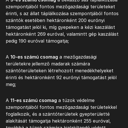
szempontjából fontos mezőgazdasági területeket
érinti, s az állat táplálkozása szempontjából fontos
szántók esetében hektáronként 200 eurónyi
támogatást jelöl ki, míg gyepeken a kézi kaszálást
hektáronként 269 euróval, valamintt gép kaszálást
pedig 190 euróval támogatja;
A
10-es számú csomag
a mezőgazdasági
területekre jellemző madarak számára
szántóterületeken létrehozott menedékhelyeket
érinti és hektáronként 92 eurónyi támogatást jelöl
meg;
A
11-es számú csomag
a túzok védelme
szempontjából fontos mezőgazdasági területekkel
foglalkozik, és a szántóterületek gyepterületté
alakítását támogatja hektáronként 255 euróval,
továbbá a túzok számára kialakítandó védett