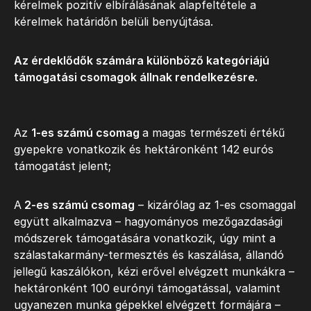
kérelmek pozitív elbírálásának alapfeltétele a
kérelmek határidőn belüli benyújtása.
Az érdeklődők számára különböző kategóriájú
támogatási csomagok állnak rendelkezésre.
Az
1-es számú csomag
a magas természeti értékű
gyepekre vonatkozik és hektáronként 142 eurós
támogatást jelent;
A
2-es számú csomag
– kizárólag az 1-es csomaggal
együtt alkalmazva – hagyományos mezőgazdasági
módszerek támogatására vonatkozik, úgy mint a
szálastakarmány-termesztés és kaszálása, állandó
jellegű kaszálókon, kézi erővel elvégzett munkákra –
hektáronként 100 eurónyi támogatással, valamint
ugyanezen munka gépekkel elvégzett formájára –