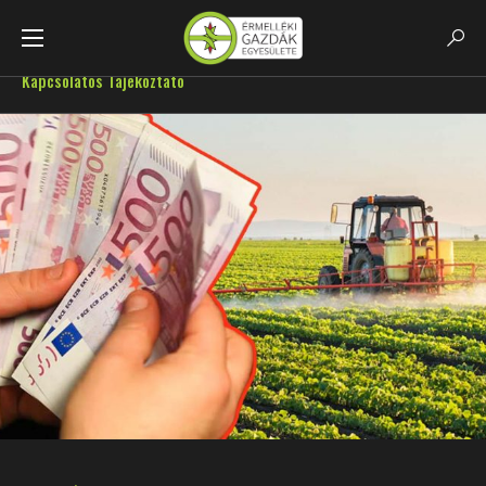
Főoldal
GazdaHirek
Mezőgazdasági Támogatásokkal
Kapcsolatos Tájékoztató