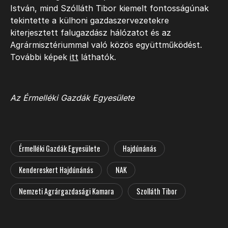
István, mind Szólláth Tibor kiemelt fontosságúnak
tekintette a külhoni gazdaszervezetekre
kiterjesztett falugazdász hálózatot és az
Agrármisztériummal való közös együttműködést.
További képek
itt
láthatók.
Az Érmelléki Gazdák Egyesülete
Érmelléki Gazdák Egyesülete
Hajdúnánás
Kendereskert Hajdúnánás
NAK
Nemzeti Agrárgazdasági Kamara
Szolláth Tibor