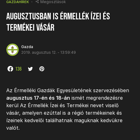
Megosztások
GAZDAHÍREK
Augusztusban is Érmellék ízei és
termékei vásár
Gazda
2019. augusztus 12. - 13:59:49
136
Az Érmelléki Gazdák Egyesületének szervezésében
augusztus 17-én és 18-án
ismét megrendezésre
kerül Az Érmellék Ízei és Termékei nevet viselő
vásár, amelyen ezúttal is a régió termékeinek és
ízeinek kedvelői találhatnak maguknak kedvükre
valót.