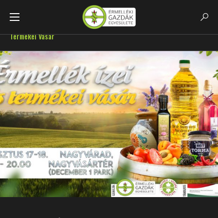
Főoldal
GazdaHirek
Augusztusban Is Érmellék Ízei És
Termékei Vásár