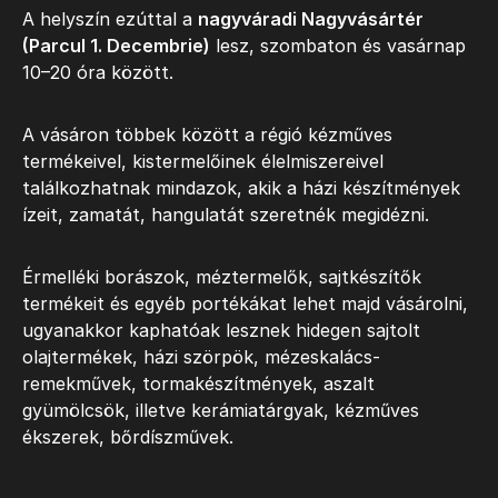
A helyszín ezúttal a
nagyváradi Nagyvásártér
(Parcul 1. Decembrie)
lesz, szombaton és vasárnap
10–20 óra között.
A vásáron többek között a régió kézműves
termékeivel, kistermelőinek élelmiszereivel
találkozhatnak mindazok, akik a házi készítmények
ízeit, zamatát, hangulatát szeretnék megidézni.
Érmelléki borászok, méztermelők, sajtkészítők
termékeit és egyéb portékákat lehet majd vásárolni,
ugyanakkor kaphatóak lesznek hidegen sajtolt
olajtermékek, házi szörpök, mézeskalács-
remekművek, tormakészítmények, aszalt
gyümölcsök, illetve kerámiatárgyak, kézműves
ékszerek, bőrdíszművek.