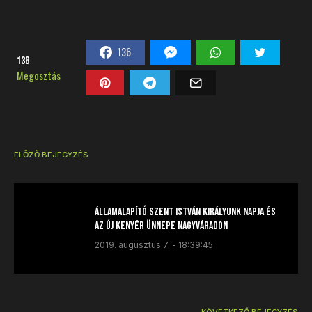
136
136
Megosztás
ELŐZŐ BEJEGYZÉS
Államalapító Szent István királyunk napja és
az új kenyér ünnepe Nagyváradon
2019. augusztus 7. - 18:39:45