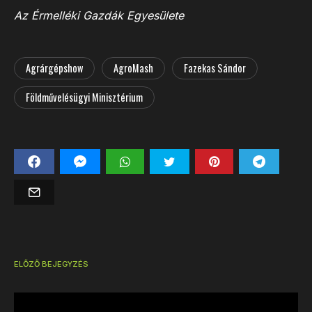
Az Érmelléki Gazdák Egyesülete
Agrárgépshow
AgroMash
Fazekas Sándor
Földművelésügyi Minisztérium
ELŐZŐ BEJEGYZÉS