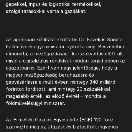
gépekkel, input és logisztikai termékekkel,
szolgáltatásokkal várta a gazdákat.
Az agráripari kiállítást ezúttal is Dr. Fazekas Sándor
Földművelésügyi miniszter nyitotta meg. Beszédében
elmondta, a mezőgazdaság korszakváltás előtt áll,
mivel a digitalizálás rendkívüli módon terjed ebben az
ágazatban is. Ezért van nagy jelentősége, hogy a
magyar mezőgazdaság beruházásra és
gépvásárlásra a múlt évben mintegy 340 milliárd
forintot fordított, ami mintegy 20 százalékkal
magasabb érték az előző évinél – mondta a
földművelésügyi miniszter.
Az Érmelléki Gazdák Egyesülete (ÉGE) 120 főre
szervezte meg az utazást és biztosított ingyenes