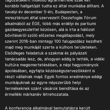
tagozataként működő agrármérnöki szak két
korábbi hallgatóját tudta ez által munkába állítani. A
tavalyi év december 5-én, Budapesten, a
minisztérium által szervezett Összefogás Fórum
alkalmából az ÉGE, több más erdélyi és partiumi
gazdaegyesülettel közösen, alá is írta a hálózat
bővítéséről szóló előzetes megállapodást, mely
szerint 2018-ban mintegy 100 falugazdász kezdheti
majd meg munkáját szerte a külhoni területeken.
Elsődleges feladatuk a szakmai és pályázati
tanácsadás lesz, de, ahogyan eddig is tették, a vidéki
kultúra megismertetésében, a népi hagyományok
ápolásában, egyfajta közösségszervezőkként is
részt vállalnak majd. Egyik fontos eredménye eddigi
munkájuknak az egyre népszerűbb helyi
termékeknek szánt vásárok beindítása és az
érmelléki márkanév létrehozatala.
A konferencia alkalmával bemutatásra került