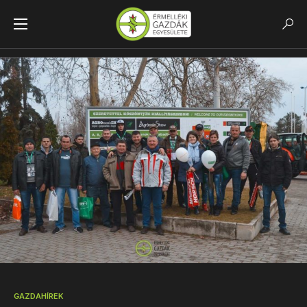
Főoldal
GazdaHirek
Bihariak A Budapesti AGROmashEXPOn
GAZDAHÍREK