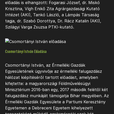
előadás is elhangzott: Fogarasi József, dr. Miskó
Krisztina, Vígh Enikő Zita Agrárgazdasági Kutató
Intézet (AKI), Tankó László, a Lámpás Társaság
tagja, dr. Szabó Dorottya, Dr. Rácz Katalin (AKI),
Szilágyi Varga Zsuzsa PTKI-kutató.
Csomortányi István Előadása
Csomortányi István, az Érmelléki Gazdák
Egyesületének ügyvivője az érmelléki falugazdász
hálózat kiépítéséről tartott előadást, amelyben
kifejtette: a magyarországi Földművelésügyi
Minisztérium 2016-ban egy, 2017 második felétől két
falugazdász munkáját támogatja Bihar megyében. Az
Érmelléki Gazdák Egyesülete a Partiumi Keresztény
Egyetemen a Debreceni Egyetem kihelyezett