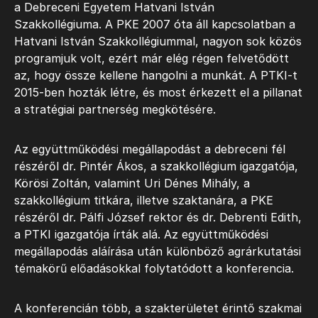
a Debreceni Egyetem Hatvani István
Szakkollégiuma. A PKE 2007 óta áll kapcsolatban a
Hatvani István Szakkollégiummal, nagyon sok közös
programjuk volt, ezért már elég régen felvetődött
az, hogy össze kellene hangolni a munkát. A PTKI-t
2015-ben hozták létre, és most érkezett el a pillanat
a stratégiai partnerség megkötésére.
Az együttműködési megállapodást a debreceni fél
részéről dr. Pintér Ákos, a szakkollégium igazgatója,
Körösi Zoltán, valamint Uri Dénes Mihály, a
szakkollégium titkára, illetve szaktanára, a PKE
részéről dr. Pálfi József rektor és dr. Debrenti Edith,
a PTKI igazgatója írták alá. Az együttműködési
megállapodás aláírása után különböző agrárkutatási
témakörű előadásokkal folytatódott a konferencia.
A konferencián több, a szakterületet érintő szakmai