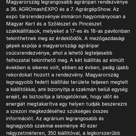
Magyarország legrangosabb agráripari rendezvénye
a 36. AGROmashEXPO és a 7. AgrárgépShow. Az
expo társrendezvényei immáron hagyományosan a
Magyar Kert és a Szőlészet és Pincészet
szakkiállítások, melyeket a 17-es és 18-as pavilonban
tekinthetnek meg az érdeklődők. A mezőgazdasági
gépek expója a magyarországi agráripar
csúcsrendezvénye, ahol a lehető legteljesebb
felhozatal tekinthető meg. A két kiállítás az elmúlt
években is sikeres volt, ebben az évben, pedig újabb
rekordokat hozott a rendezvény. Magyarország
legnagyobb fedett kiállítási területe teljesen megtelt
a kiállítókkal, ami bizonyítja a szakmán belüli egység
erejét, és biztosítja a látogatóknak, hogy időt és
energiát megtakarítva egy helyen tudják beszerezni
a szezon megkezdéséhez szükséges összes
információt. Az agrárium legrangosabb és
legnagyobb szakmai eseménye 40 ezer
négyzetméteren, 350 kiállítóval, a legkorszerűbb