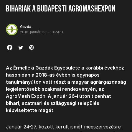
Bihariak a budapesti AGROmashEXPOn
Gazda
2018. január 29. - 13:24:11
Az Érmelléki Gazdák Egyesülete a korábbi évekhez
hasonlóan a 2018-as évben is egynapos
tanulmányúton vett részt a magyar agrárgazdaság
legjelentősebb szakmai rendezvényén, az
AgroMash Expón. A január 26-i úton tizenhat
bihari, szatmári és szilágysági település
képviseltette magát.
Január 24-27. között került ismét megszervezésre