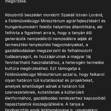
megőrzése.
Köszöntő beszédet mondott Szakáli István Loránd,
a Földművelésügyi Minisztérium agrárfejlesztésért és
hungarikumokért felelős helyettes államtitkára, aki
felhívta a figyelmet arra is, hogy a tanyán élő
generációk nemzedékről nemzedékre adják át
termesztési-tenyésztési hagyományaikat, a
gazdálkodásban megszerzett és felhalmozott
tudásanyagot, és hozzájárulnak a magyar táj
fenntartható használatához, a heterogén termelési
kultúra megőrzéséhez. Ezt támogatja a
Földművelésügyi Minisztérium azzal is, hogy felkarol
olyan határon túli kutatásokat és projekteket,
amelyek lehetőséget adnak a határon túli
szervezeteknek, kutatóknak a külterületi
életformához, gazdálkodási rendszerhez kapcsolódó
tapasztalatok összegyűjtésére. A tanya a
biodiverzitás egyik letéteményese is, ugyanakkor