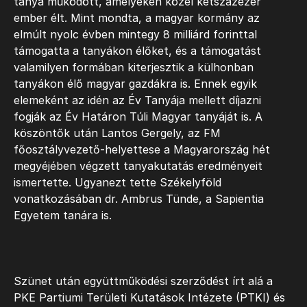
tanya működött, amelyeken közel kétszázezer
ember élt. Mint mondta, a magyar kormány az
elmúlt nyolc évben mintegy 8 milliárd forinttal
támogatta a tanyákon élőket, és a támogatást
valamilyen formában kiterjesztik a külhonban
tanyákon élő magyar gazdákra is. Ennek egyik
elemeként az idén az Év Tanyája mellett díjazni
fogják az Év Határon Túli Magyar tanyáját is. A
köszöntők után Lantos Gergely, az FM
főosztályvezető-helyettese a Magyarország hét
megyéjében végzett tanyakutatás eredményeit
ismertette. Ugyanezt tette Székelyföld
vonatkozásában dr. Ambrus Tünde, a Sapientia
Egyetem tanára is.
Szünet után együttműködési szerződést írt alá a
PKE Partiumi Területi Kutatások Intézete (PTKI) és