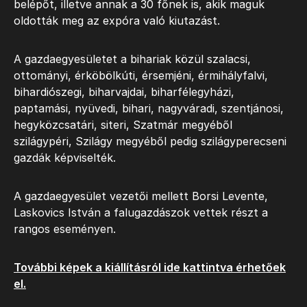
belépőt, illetve annak a 30 főnek is, akik maguk
oldották meg az expóra való kiutazást.
A gazdaegyesületet a bihariak közül szalacsi,
ottományi, érköbölkúti, érsemjéni, érmihályfalvi,
bihardiószegi, biharvajdai, biharfélegyházi,
paptamási, nyüvedi, bihari, nagyváradi, szentjánosi,
hegyközcsatári, siteri, Szatmár megyéből
szilágypéri, Szilágy megyéből pedig szilágyperecseni
gazdák képviselték.
A gazdaegyesület vezetői mellett Borsi Levente,
Laskovics István a falugazdászok vettek részt a
rangos eseményen.
További képek a kiállításról ide kattintva érhetőek
el.