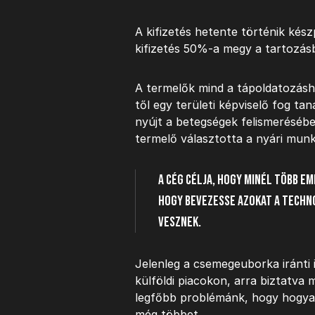
A kifizetés hetente történik kés
kifizetés 50%-a megy a tartozásb
A termelők mind a tápoldatozásh
től egy területi képviselő fog ta
nyújt a betegségek felismerésébe
termelő választotta a nyári mun
A cég célja, hogy minél több e
hogy bevezesse azokat a techn
vesznek.
Jelenleg a csemegeuborka iránti 
külföldi piacokon, arra biztatva
legfőbb problémánk, hogy hogyan
még többet.