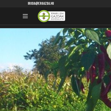
iroda@ergazda.hu
Főoldal
GazdaHirek
Uborka És Fűszerpaprika Terme