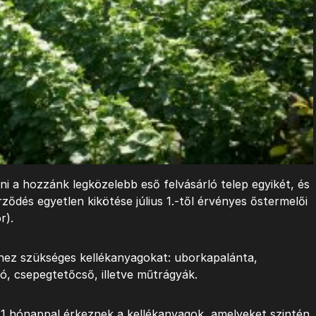
ni a hozzánk legközelebb eső felvásárló telep egyikét, és
ődés egyetlen kikötése július 1.-től érvényes őstermelői
r).
hez szükséges kellékanyagokat: uborkapalánta,
ló, csepegtetőcső, illetve műtrágyák.
1 hónappal érkeznek a kellékanyagok, amelyeket szintén