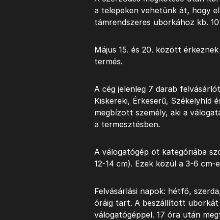
a telepeken vehetünk át, hogy e
támrendszeres uborkához kb. 10-
Május 15. és 20. között érkeznek
termés.
A cég jelenleg 7 darab felvásárl
Kiskereki, Érkeserű, Székelyhíd 
megbízott személy, aki a válogatás
a termesztésben.
A válogatógép öt kategóriába sz
12-14 cm). Ezek közül a 3-6 cm-e
Felvásárlási napok: hétfő, szerda
óráig tart. A beszállított uborkát
válogatógéppel. 17 óra után megt