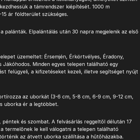
lkezdhessük a támrendszer kiépítését. 1000 m
15 ár földterület szükséges.
 a palánták. Elpalántálás után 30 napra megjelenik az első
ótelepet üzemeltet: Érsemjén, Érkörtvélyes, Éradony,
és Jákóhodos. Minden egyes telepen található egy
t felügyeli, a kifizetéseket kezeli, illetve segítséget nyújt
ortírozza az uborkát (3-6 cm, 5-8 cm, 6-9 cm, 9-12 cm,
s uborka ér a legtöbbet.
, péntek és szombat. A felvásárlás reggeltől délután 17
 a termelőnek le kell válogatni a telepen található
örténik az átvett uborka szállítása a hűtőházakba.