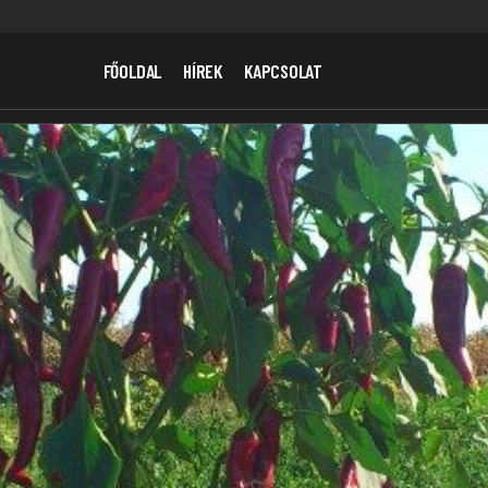
FŐOLDAL
HÍREK
KAPCSOLAT
sztés Az Érmelléken