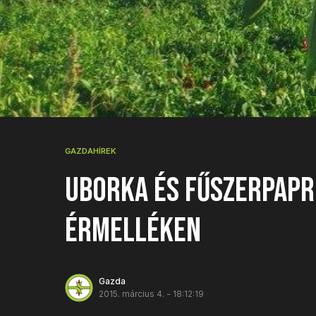
GAZDAHÍREK
Uborka és fűszerpapr
Érmelléken
Gazda
2015. március 4. - 18:12:19