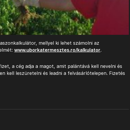
aszonkalkulátor, mellyel ki lehet számolni az
elmét:
www.uborkatermesztes.ro/kalkulator
.
izet, a cég adja a magot, amit palántává kell nevelni és
n kell leszüretelni és leadni a felvásárlótelepen. Fizetés