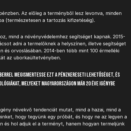
zpénzben. Az előleg a terményből lesz levonva, minden
a (természetesen a tartozás kifizetéséig).
oz, mind a növényvédelemhez segítséget kapnak. 2015-
nácsot adni a termelőknek a helyszínen, illetve segítséget
n és orvoslásában. 2014-ben több mint 100 érmelléki
kát az uborkaültetvényben.
mberrel megismertesse ezt a pénzkereseti lehetőséget, és
ológiákat, melyeket Magyarországon már 20 éve igénybe
igény növekvő tendenciát mutat, mind a hazai, mind a
 minket, hogy tegyünk egy próbát, és hogy ne az legyen a
 és hol adjuk el a terményt, hanem hogyan termeljünk