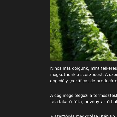
Nincs más dolgunk, mint felkeres
megkötnünk a szerződést. A szerz
engedély (certificat de producăto
A cég megelőlegezi a termesztés
talajtakaró fólia, növénytartó há
A szerződés megkötése után kb. 