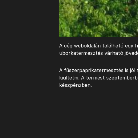
A cég weboldalán található egy h
uborkatermesztés várható jöved
A fűszerpaprikatermesztés is jól f
kiültetni. A termést szeptemberbe
készpénzben.