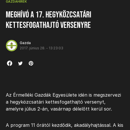
GAZDAHÍREK
Meghívó a 17. hegyközcsatári
kettesfogathajtó versenyre
Gazda
2017. június 28. - 13:23:03
Az Érmelléki Gazdák Egyesülete idén is megszervezi
a hegyközcsatári kettesfogathajtó versenyt,
amelyre július 2-án, vasárnap délelőtt kerül sor.
A program 11 órától kezdődik, akadályhajtással. A kis