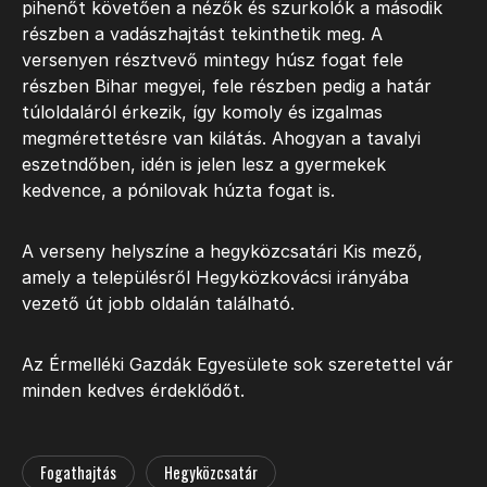
pihenőt követően a nézők és szurkolók a második
részben a vadászhajtást tekinthetik meg. A
versenyen résztvevő mintegy húsz fogat fele
részben Bihar megyei, fele részben pedig a határ
túloldaláról érkezik, így komoly és izgalmas
megmérettetésre van kilátás. Ahogyan a tavalyi
eszetndőben, idén is jelen lesz a gyermekek
kedvence, a pónilovak húzta fogat is.
A verseny helyszíne a hegyközcsatári Kis mező,
amely a településről Hegyközkovácsi irányába
vezető út jobb oldalán található.
Az Érmelléki Gazdák Egyesülete sok szeretettel vár
minden kedves érdeklődőt.
Fogathajtás
Hegyközcsatár