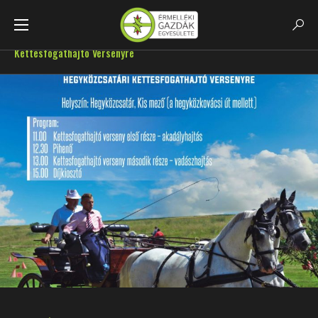
Főoldal
GazdaHirek
Meghívó A 17. Hegyközcsatári
Kettesfogathajtó Versenyre