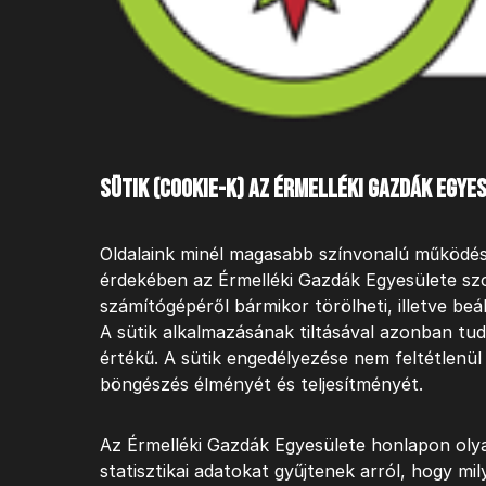
Sütik (cookie-k) az Érmelléki Gazdák Egy
Oldalaink minél magasabb színvonalú működésé
érdekében az Érmelléki Gazdák Egyesülete szol
számítógépéről bármikor törölheti, illetve beál
A sütik alkalmazásának tiltásával azonban tud
értékű. A sütik engedélyezése nem feltétlenü
böngészés élményét és teljesítményét.
Az Érmelléki Gazdák Egyesülete honlapon olya
statisztikai adatokat gyűjtenek arról, hogy mi