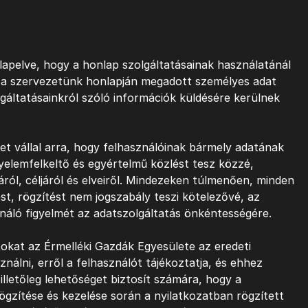
lapelve, hogy a honlap szolgáltatásainak használatánál
, a szervezetünk honlapján megadott személyes adat
lgáltatásainkról szóló információk küldésére kerülnek
et vállal arra, hogy felhasználóinak bármely adatának
igyelemfelkeltő és egyértelmű közlést tesz közzé,
áról, céljáról és elveiről. Mindezeken túlmenően, minden
st, rögzítést nem jogszabály teszi kötelezővé, az
ználó figyelmét az adatszolgáltatás önkéntességére.
tokat az Érmelléki Gazdák Egyesülete az eredeti
sználni, erről a felhasználót tájékoztatja, és ehhez
 illetőleg lehetőséget biztosít számára, hogy a
rögzítése és kezelése során a nyilatkozatban rögzített