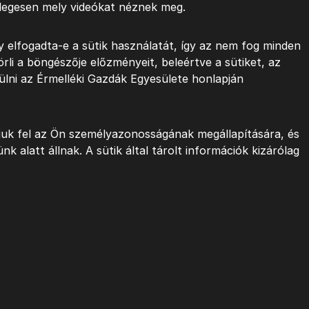
etlegesen mely videókat néznek meg.
y elfogadta-e a sütik használatát, így az nem fog minden
li a böngészője előzményeit, beleértve a sütiket, az
rülni az Érmelléki Gazdák Egyesülete honlapján
ljuk fel az Ön személyazonosságának megállapítására, és
k alatt állnak. A sütik által tárolt információk kizárólag