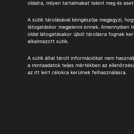
oldalra, milyen tartalmakat tekint meg és es
A sütik tárolásával böngészője megjegyzi, hog
látogatáskor megjelenni önnek. Amennyiben tör
oldal látogatásakor újból tárolásra fognak ke
alkalmazott sütik.
A sütik által tárolt információkat nem haszná
a mintaadatok teljes mértékben az ellenőrzésün
az itt leírt célokra kerülnek felhasználásra.