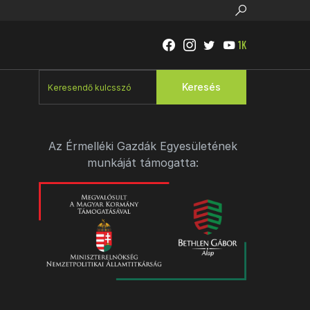
1K
Keresés
Az Érmelléki Gazdák Egyesületének
munkáját támogatta: