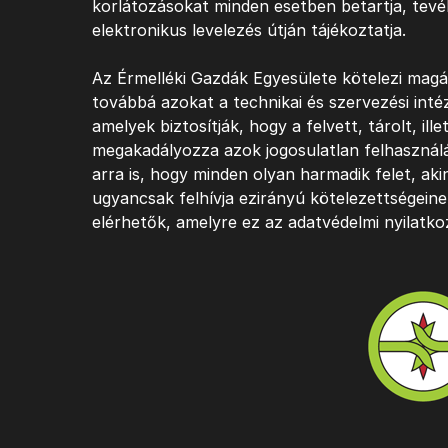
korlátozásokat minden esetben betartja, tevék
elektronikus levelezés útján tájékoztatja.
Az Érmelléki Gazdák Egyesülete kötelezi magá
továbbá azokat a technikai és szervezési intéz
amelyek biztosítják, hogy a felvett, tárolt, ill
megakadályozza azok jogosulatlan felhasználá
arra is, hogy minden olyan harmadik felet, ak
ugyancsak felhívja ezirányú kötelezettségeinek
elérhetők, amelyre ez az adatvédelmi nyilatkoz